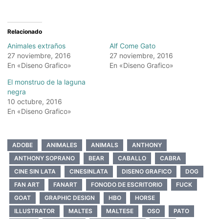
Relacionado
Animales extraños
Alf Come Gato
27 noviembre, 2016
27 noviembre, 2016
En «Diseno Grafico»
En «Diseno Grafico»
El monstruo de la laguna
negra
10 octubre, 2016
En «Diseno Grafico»
ADOBE
ANIMALES
ANIMALS
ANTHONY
ANTHONY SOPRANO
BEAR
CABALLO
CABRA
CINE SIN LATA
CINESINLATA
DISENO GRAFICO
DOG
FAN ART
FANART
FONODO DE ESCRITORIO
FUCK
GOAT
GRAPHIC DESIGN
HBO
HORSE
ILLUSTRATOR
MALTES
MALTESE
OSO
PATO