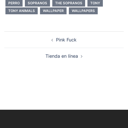
PERRO
SOPRANOS
THE SOPRANOS
TONY
TONY ANIMALS
WALLPAPER
WALLPAPERS
Navegación
Pink Fuck
de
entradas
Tienda en línea