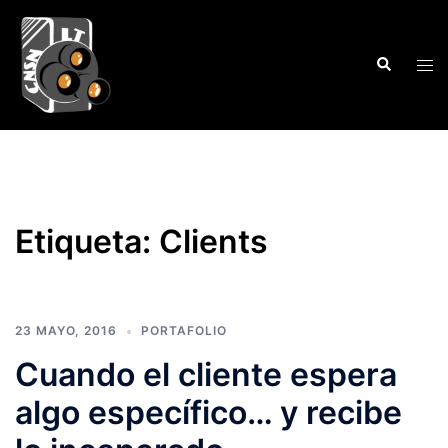
Saltar
al
Buscar
contenido
Alte
men
Etiqueta:
Clients
23 MAYO, 2016
PORTAFOLIO
Cuando el cliente espera
algo específico… y recibe