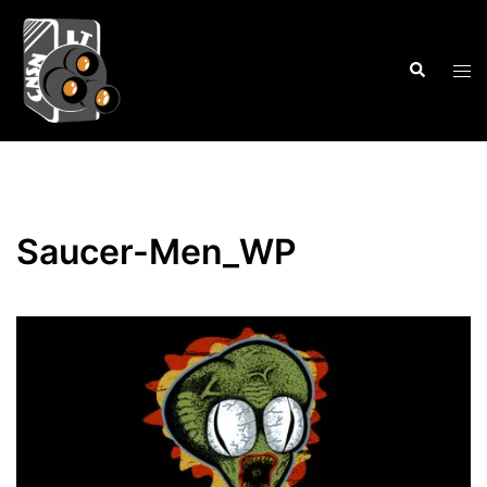
Saltar
al
Buscar
contenido
Alte
men
Saucer-Men_WP