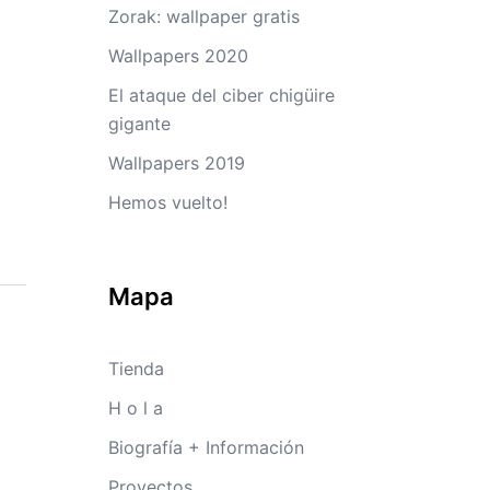
Zorak: wallpaper gratis
Wallpapers 2020
El ataque del ciber chigüire
gigante
Wallpapers 2019
Hemos vuelto!
Mapa
Tienda
H o l a
Biografía + Información
Proyectos