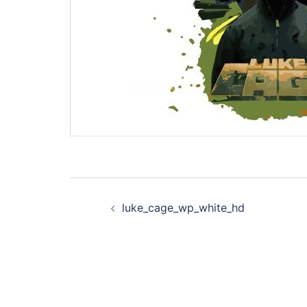
Navegación
luke_cage_wp_white_hd
de
entradas