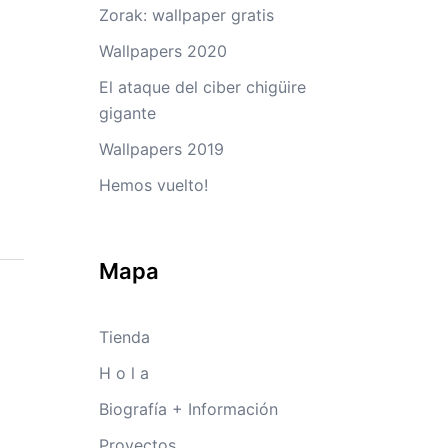
Zorak: wallpaper gratis
Wallpapers 2020
El ataque del ciber chigüire
gigante
Wallpapers 2019
Hemos vuelto!
Mapa
Tienda
H o l a
Biografía + Información
Proyectos