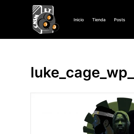
Saltar
al
contenido
Inicio
Tienda
Posts
luke_cage_wp_