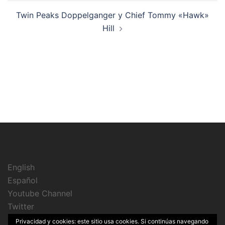
entradas
Twin Peaks Doppelganger y Chief Tommy «Hawk»
Hill
English
Español
Youtube Channel
Twitter
Instagram
Privacidad y cookies: este sitio usa cookies. Si continúas navegando