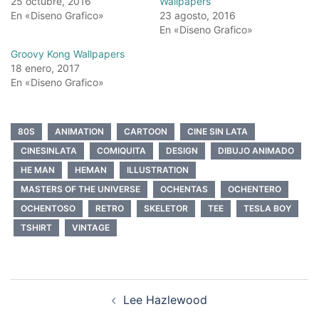
25 octubre, 2016
Wallpapers
En «Diseno Grafico»
23 agosto, 2016
En «Diseno Grafico»
Groovy Kong Wallpapers
18 enero, 2017
En «Diseno Grafico»
80S
ANIMATION
CARTOON
CINE SIN LATA
CINESINLATA
COMIQUITA
DESIGN
DIBUJO ANIMADO
HE MAN
HEMAN
ILLUSTRATION
MASTERS OF THE UNIVERSE
OCHENTAS
OCHENTERO
OCHENTOSO
RETRO
SKELETOR
TEE
TESLA BOY
TSHIRT
VINTAGE
Navegación
Lee Hazlewood
de