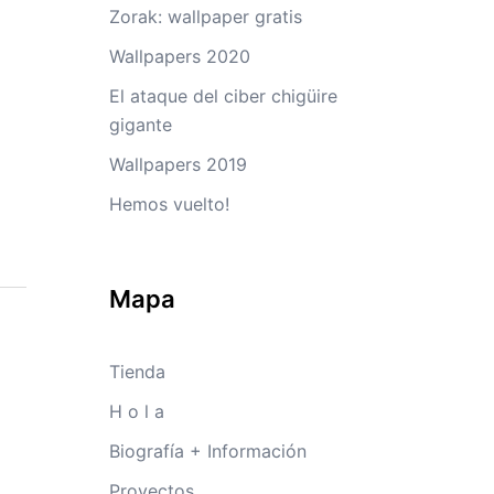
Zorak: wallpaper gratis
Wallpapers 2020
El ataque del ciber chigüire
gigante
Wallpapers 2019
Hemos vuelto!
Mapa
Tienda
H o l a
Biografía + Información
Proyectos