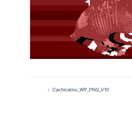
Navegación
Cachicamo_WP_PNG_V10
de
entradas