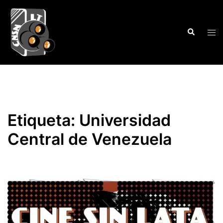
Saltar
al
Buscar
contenido
Alte
men
Etiqueta:
Universidad
Central de Venezuela