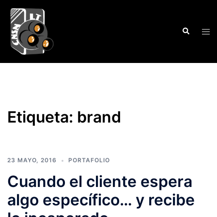
Saltar
al
Buscar
contenido
Alte
men
Etiqueta:
brand
23 MAYO, 2016
PORTAFOLIO
Cuando el cliente espera
algo específico… y recibe